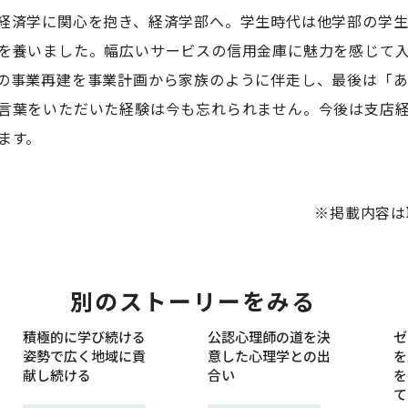
経済学に関心を抱き、経済学部へ。学生時代は他学部の学
を養いました。幅広いサービスの信用金庫に魅力を感じて
の事業再建を事業計画から家族のように伴走し、最後は「
言葉をいただいた経験は今も忘れられません。今後は支店
ます。
※掲載内容は
別のストーリーをみる
積極的に学び続ける
公認心理師の道を決
ゼ
姿勢で広く地域に貢
意した心理学との出
を
卒業生
卒業生
献し続ける
合い
を
て