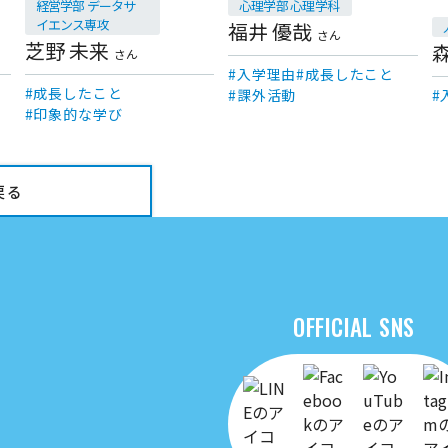
経営学部 データサ
心理学部 心理学科
イエンス専攻
福井 優哉
さん
芝野 未来
さん
入学理由
成長したこと
成長したこと
課外活動
印象的な学び
戻る
OFFICIAL SNS