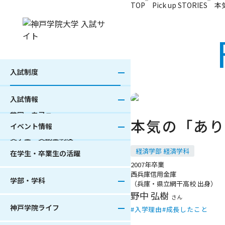
本文へ移動
TOP
Pick up STORIES
本
総合型選抜入試
Web出願
オープンキャンパス
法学部
キャンパスフォトツアー
指定クラブ強化特別入試
出願書類
進学相談会
経済学部
ARISE（あらいず）誕生！
公募制推薦入試
学部募集人員
経営学部
ボランティア活動
一般選抜入試
学部入試日程
人文学部
専門職連携教育（IPE）
大学入学共通テスト利用入試
特待生制度
心理学部
海外留学
外国人留学生入試
出願速報
現代社会学部
課外活動
入試制度
帰国生入試
合格発表
グローバル・コミュニケーショ
資格サポート
ン学部
社会人入試
入試結果
ひとり暮らし支援
入試情報
総合リハビリテーション学部
編・転入試
受験に際しての特別な配慮
キャリアサポート
栄養学部
大学院入試
入学検定料の返還
食堂・カフェ
本気の「あり
薬学部
災害被災者への特別措置
学費
イベント情報
学部・学科えらびNAVI
入学試験の成績照会
奨学金・奨励金制度
経済学部 経済学科
在学生・卒業生の活躍
2007年卒業
西兵庫信用金庫
学部・学科
（兵庫・県立網干高校 出身）
野中 弘樹
さん
神戸学院ライフ
入学理由
成長したこと