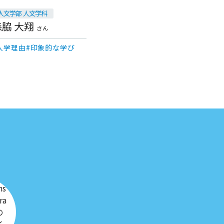
人文学部 人文学科
森脇 大翔
さん
入学理由
印象的な学び