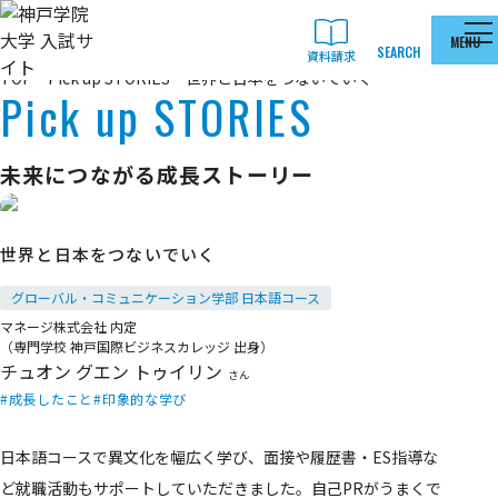
本文へ移動
MENU
SEARCH
資料請求
TOP
Pick up STORIES
世界と日本をつないでいく
Pick up STORIES
未来につながる成長ストーリー
世界と日本をつないでいく
グローバル・コミュニケーション学部 日本語コース
マネージ株式会社 内定
（専門学校 神戸国際ビジネスカレッジ 出身）
チュオン グエン トゥイリン
さん
成長したこと
印象的な学び
日本語コースで異文化を幅広く学び、面接や履歴書・ES指導な
ど就職活動もサポートしていただきました。自己PRがうまくで