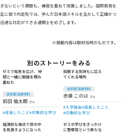
きないという課題も、練習を重ねて改善しました。国際貿易を
主に扱う内定先では、学んだ日本語スキルを生かして正確かつ
迅速な対応ができる通関士をめざします。
※掲載内容は取材当時のものです。
別のストーリーをみる
ゼミで知見を広げ、 仲
挑戦する気持ちに応え
間と一緒に勉強を積み
てくれる場所
在学生
在学生
重ねた
法学部 法律学科
法学部 法律学科
赤瀬 このは
さん
前田 倫太朗
さん
入学理由
成長したこと
成長したこと
印象的な学び
印象的な学び
経済的な視点で世の中
ゼミの学びをきっかけ
を見渡すようになった
に警察官という新たな
在学生
在学生