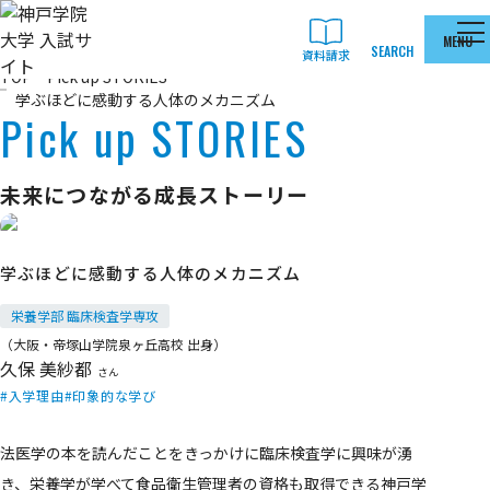
本文へ移動
MENU
SEARCH
資料請求
TOP
Pick up STORIES
学ぶほどに感動する人体のメカニズム
Pick up STORIES
未来につながる成長ストーリー
学ぶほどに感動する人体のメカニズム
栄養学部 臨床検査学専攻
（大阪・帝塚山学院泉ヶ丘高校 出身）
久保 美紗都
さん
入学理由
印象的な学び
法医学の本を読んだことをきっかけに臨床検査学に興味が湧
き、栄養学が学べて食品衛生管理者の資格も取得できる神戸学