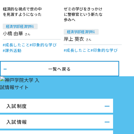
経済的な視点で世の中
ゼミの学びをきっかけ
を見渡すようになった
に警察官という新たな
在学生
在学生
歩みへ
経済学部 経済学科
経済学部 経済学科
小橋 由華
さん
岸上 葵衣
さん
成長したこと
印象的な学び
成長したこと
印象的な学び
課外活動
一覧へ戻る
入試制度
入試情報