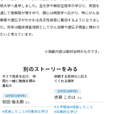
院大学へ進学しました。生化学や解剖生理学の学びと、実習を
通して理解度が増す中で、関心は病理学へ広がり、特にがん治
療薬や遺伝子がかかわる先天性疾患に着目するようになりまし
た。将来は臨床検査技師としてがん治療や遺伝子検査に携わり
たいと考えています。
※掲載内容は取材当時のものです。
別のストーリーをみる
ゼミで知見を広げ、 仲
挑戦する気持ちに応え
間と一緒に勉強を積み
てくれる場所
在学生
在学生
重ねた
法学部 法律学科
法学部 法律学科
赤瀬 このは
さん
前田 倫太朗
さん
入学理由
成長したこと
成長したこと
印象的な学び
印象的な学び