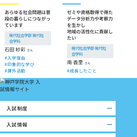
在学生
卒業生
あらゆる社会問題は普
ゼミや資格取得で得た
段の暮らしにつながっ
データ分析力や考察力
ています
を生かし
地域の活性化に貢献し
現代社会学部 現代社
たい
会学科
現代社会学部 現代社
石田 紗彩
さん
会学科
入学理由
南 香里
さん
印象的な学び
課外活動
成長したこと
入試制度
入試情報