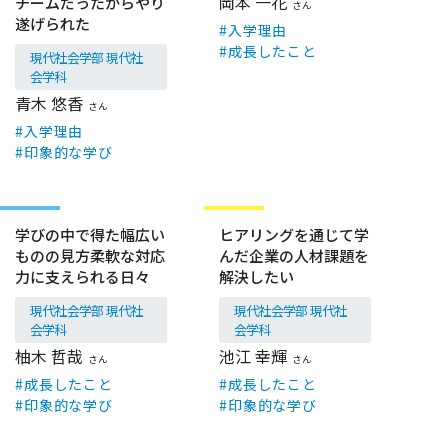
岡本 一花
チームだったからやり
さん
遂げられた
入学理由
成長したこと
現代社会学部 現代社
会学科
青木 悠香
さん
入学理由
印象的な学び
卒業生
在学生
学びの中で得た幅広い
ヒアリングを通じて学
ものの見方柔軟な対応
んだ企業の人材課題を
力に支えられる日々
解決したい
現代社会学部 現代社
現代社会学部 現代社
会学科
会学科
柚木 哲哉
池江 幸輝
さん
さん
成長したこと
成長したこと
印象的な学び
印象的な学び