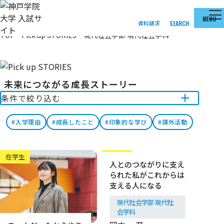
本文へ移動
MENU
資料請求
SEARCH
TOP
Pick up STORIES
現代社会学部 現代社会学科
未来につながる成長ストーリー
条件で絞り込む
入学理由
成長したこと
印象的な学び
課外活動
在学生
在学生
人とのつながりに支え
られた私がこれからは
支える人になる
現代社会学部 現代社
会学科