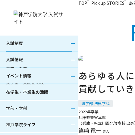
本文へ移動
TOP
Pick up STORIES
あ
総合型選抜入試
Web出願
オープンキャンパス
法学部
キャンパスフォトツアー
指定クラブ強化特別入試
出願書類
進学相談会
経済学部
ARISE（あらいず）誕生！
公募制推薦入試
学部募集人員
経営学部
ボランティア活動
一般選抜入試
学部入試日程
人文学部
専門職連携教育（IPE）
大学入学共通テスト利用入試
特待生制度
心理学部
海外留学
外国人留学生入試
出願速報
現代社会学部
課外活動
入試制度
帰国生入試
合格発表
グローバル・コミュニケーショ
資格サポート
ン学部
社会人入試
入試結果
ひとり暮らし支援
入試情報
総合リハビリテーション学部
編・転入試
受験に際しての特別な配慮
キャリアサポート
栄養学部
大学院入試
入学検定料の返還
食堂・カフェ
あらゆる人に
薬学部
災害被災者への特別措置
学費
イベント情報
学部・学科えらびNAVI
入学試験の成績照会
奨学金・奨励金制度
貢献していき
在学生・卒業生の活躍
法学部 法律学科
学部・学科
2022年卒業
兵庫県警察本部
（兵庫・県立川西北陵高校 出身
神戸学院ライフ
篠崎 竜一
さん