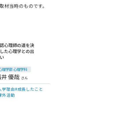
取材当時のものです。
認心理師の道を決
した心理学との出
卒業生
い
心理学部 心理学科
福井 優哉
さん
入学理由
成長したこと
課外活動