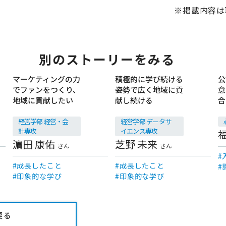
※掲載内容は
別のストーリーをみる
マーケティングの力
積極的に学び続ける
公
でファンをつくり、
姿勢で広く地域に貢
意
卒業生
卒業生
地域に貢献したい
献し続ける
合
経営学部 経営・会
経営学部 データサ
計専攻
イエンス専攻
濵田 康佑
芝野 未来
さん
さん
成長したこと
成長したこと
印象的な学び
印象的な学び
戻る