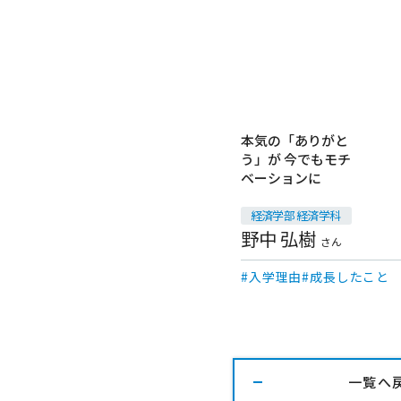
本気の「ありがと
う」が 今でもモチ
卒業生
ベーションに
経済学部 経済学科
野中 弘樹
さん
入学理由
成長したこと
一覧へ