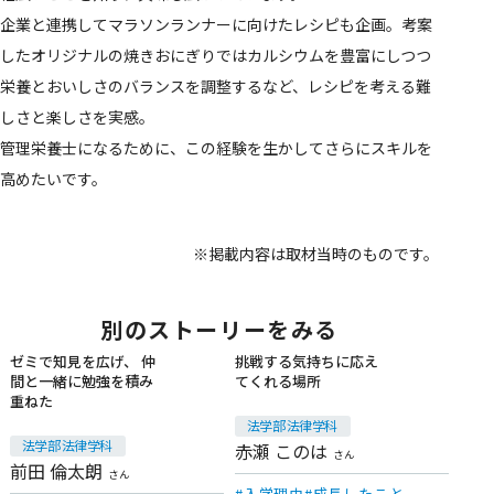
企業と連携してマラソンランナーに向けたレシピも企画。考案
したオリジナルの焼きおにぎりではカルシウムを豊富にしつつ
栄養とおいしさのバランスを調整するなど、レシピを考える難
しさと楽しさを実感。
管理栄養士になるために、この経験を生かしてさらにスキルを
高めたいです。
※掲載内容は取材当時のものです。
別のストーリーをみる
ゼミで知見を広げ、 仲
挑戦する気持ちに応え
間と一緒に勉強を積み
てくれる場所
在学生
在学生
重ねた
法学部 法律学科
法学部 法律学科
赤瀬 このは
さん
前田 倫太朗
さん
入学理由
成長したこと