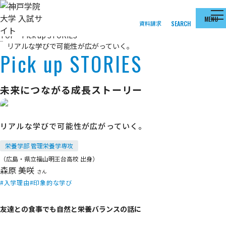
本文へ移動
MENU
資料請求
SEARCH
TOP
Pick up STORIES
リアルな学びで可能性が広がっていく。
Pick up STORIES
未来につながる成長ストーリー
リアルな学びで可能性が広がっていく。
栄養学部 管理栄養学専攻
（広島・県立福山明王台高校 出身）
森原 美咲
さん
入学理由
印象的な学び
友達との食事でも自然と栄養バランスの話に