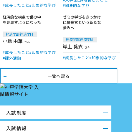
成長したこと
印象的な学び
印象的な学び
経済的な視点で世の中
ゼミの学びをきっかけ
を見渡すようになった
に警察官という新たな
在学生
在学生
歩みへ
経済学部 経済学科
経済学部 経済学科
小橋 由華
さん
岸上 葵衣
さん
成長したこと
印象的な学び
成長したこと
印象的な学び
課外活動
一覧へ戻る
入試制度
入試情報